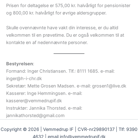
Prisen for deltagelse er 575,00 kr. halvårligt for pensionister
og 800,00 kr. halvårligt for øvrige aldersgrupper.
Skulle ovennævnte have vakt din interesse, er du altid
velkommen til en prøvetime. Du er også velkommen til at
kontakte en af nedennævnte personer.
Bestyrelsen
:
Formand: Inger Christiansen. Tlf.: 8111 1685. e-mail:
inger@h-i-chr.dk
Sekretær: Mette Grosen Madsen. e-mail: grosen1@live.dk
Kasserer: Inge Hemmingsen. e-mail:
kasserer@vemmedrupif.dk
Instruktør: Jannika Thorsted. e-mail:
jannikathorsted@gmail.com
Copyright © 2026 | Vemmedrup IF | CVR-nr29890137 | Tlf: 9390
4632 | email info@vemmedrupif.dk