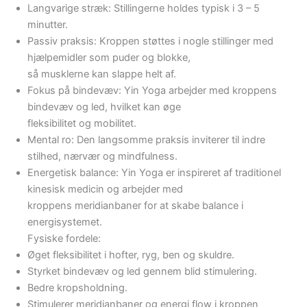
Langvarige stræk: Stillingerne holdes typisk i 3 – 5
minutter.
Passiv praksis: Kroppen støttes i nogle stillinger med
hjælpemidler som puder og blokke,
så musklerne kan slappe helt af.
Fokus på bindevæv: Yin Yoga arbejder med kroppens
bindevæv og led, hvilket kan øge
fleksibilitet og mobilitet.
Mental ro: Den langsomme praksis inviterer til indre
stilhed, nærvær og mindfulness.
Energetisk balance: Yin Yoga er inspireret af traditionel
kinesisk medicin og arbejder med
kroppens meridianbaner for at skabe balance i
energisystemet.
Fysiske fordele:
Øget fleksibilitet i hofter, ryg, ben og skuldre.
Styrket bindevæv og led gennem blid stimulering.
Bedre kropsholdning.
Stimulerer meridianbaner og energi flow i kroppen