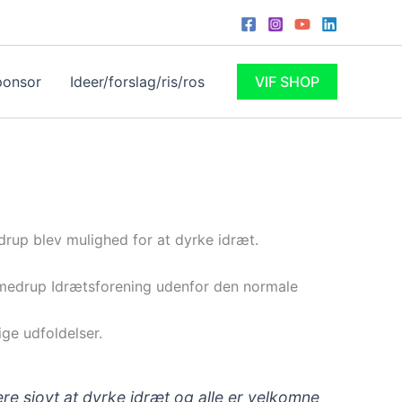
ponsor
Ideer/forslag/ris/ros
VIF SHOP
edrup blev mulighed for at dyrke idræt.
emmedrup Idrætsforening udenfor den normale
ige udfoldelser.
re sjovt at dyrke idræt og alle er velkomne