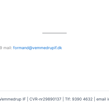
49 mail:
formand@vemmedrupif.dk
Vemmedrup IF | CVR-nr29890137 | Tlf: 9390 4632 | email