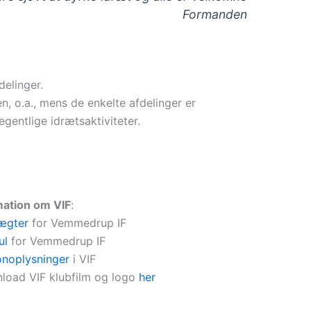
Formanden
delinger.
n, o.a., mens de enkelte afdelinger er
egentlige idrætsaktiviteter.
mation om VIF
:
ægter
for Vemmedrup IF
ul
for Vemmedrup IF
onoplysninger
i VIF
load VIF klubfilm og logo
her