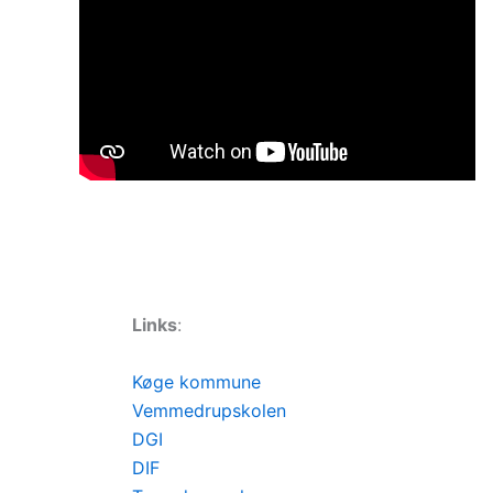
Links
:
Køge kommune
Vemmedrupskolen
DGI
DIF