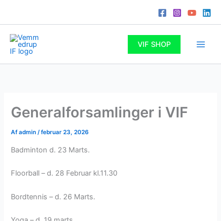
Gå
til
indholdet
VIF SHOP
Generalforsamlinger i VIF
Af
admin
/
februar 23, 2026
Badminton d. 23 Marts.
Floorball – d. 28 Februar kl.11.30
Bordtennis – d. 26 Marts.
Yoga – d. 19 marts.