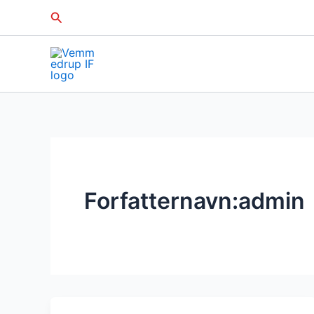
Gå
Søg
til
indholdet
Forfatternavn:admin