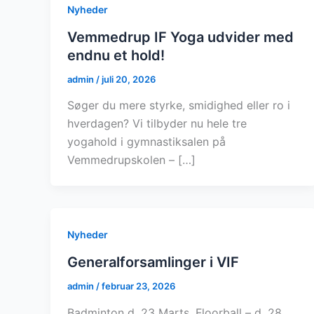
Nyheder
Vemmedrup IF Yoga udvider med
endnu et hold!
admin
/
juli 20, 2026
Søger du mere styrke, smidighed eller ro i
hverdagen? Vi tilbyder nu hele tre
yogahold i gymnastiksalen på
Vemmedrupskolen – […]
Nyheder
Generalforsamlinger i VIF
admin
/
februar 23, 2026
Badminton d. 23 Marts. Floorball – d. 28