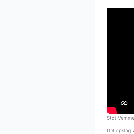
Støt Vemmed
Del opslag v