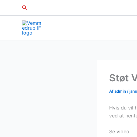
Gå
Søg
til
indholdet
Støt 
Af
admin
/
janu
Hvis du vil
ved at hent
Se video: