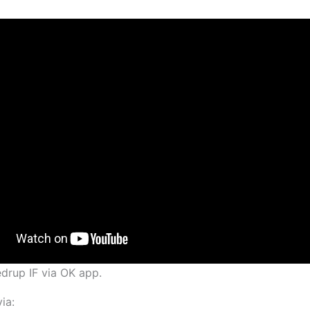
rup IF via OK app.
ia: