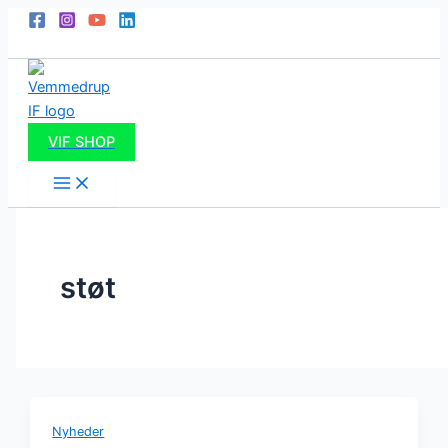
Gå
til
indholdet
VIF SHOP
støt
Nyheder